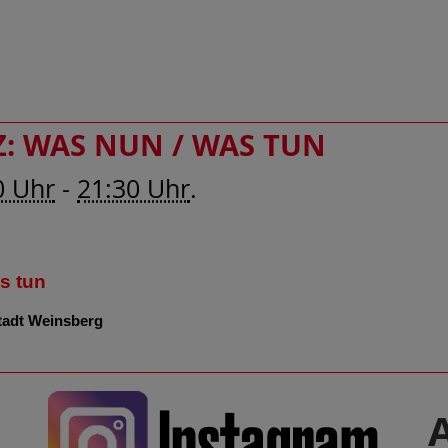
: WAS NUN / WAS TUN
0 Uhr
-
21:30 Uhr
.
s tun
tadt Weinsberg