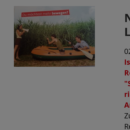
0
I
R
"
r
A
Z
R