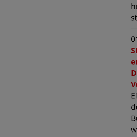
h
s
0
S
e
D
V
E
d
B
w